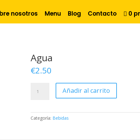
bre nosotros
Menu
Blog
Contacto
0 p
Agua
€
2.50
Agua
Añadir al carrito
cantidad
Categoría:
Bebidas