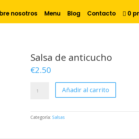
bre nosotros
Menu
Blog
Contacto
0 p
Salsa de anticucho
€
2.50
Salsa
Añadir al carrito
de
anticucho
cantidad
Categoría:
Salsas